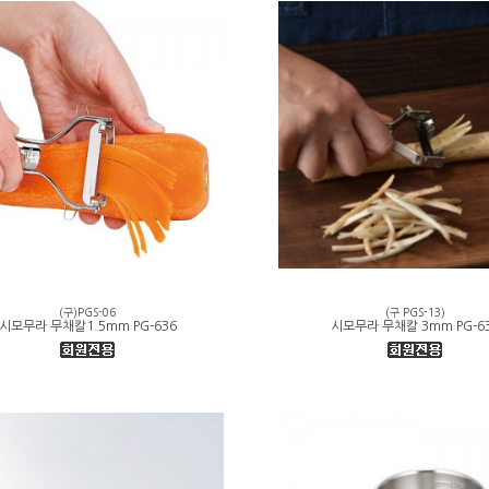
(구)PGS-06
(구 PGS-13)
시모무라 무채칼1.5mm PG-636
시모무라 무채칼 3mm PG-6