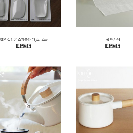
일본 실리콘 스파출라 대,소 .스푼
롤 면가제