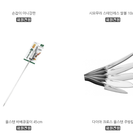
손잡이 미니강판
시모무라 스테인레스 쌀볼 18
올스텐 바베큐꽂이 45cm
다이아 크로스 올스텐 주방