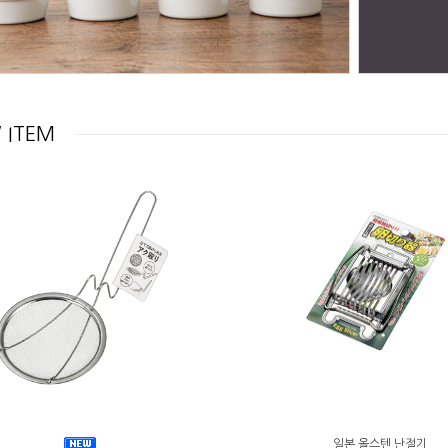
 ITEM
일본 올스텐 난절기