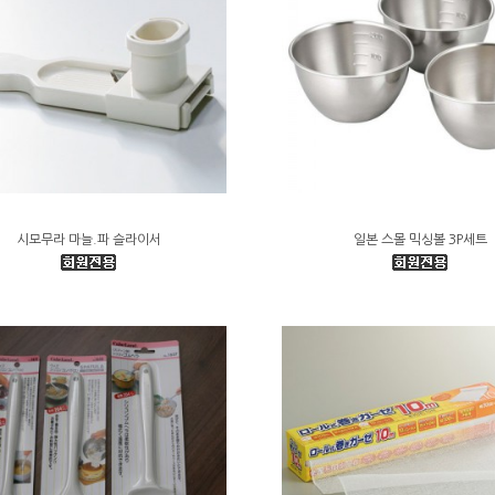
시모무라 마늘.파 슬라이서
일본 스몰 믹싱볼 3P세트