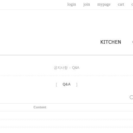
login
join
mypage
cart
공지사항
Q&A
[
]
Q&A
Content